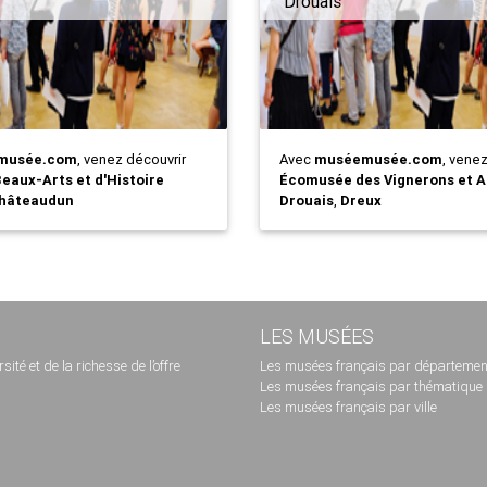
Drouais
musée.com
, venez découvrir
Avec
muséemusée.com
, vene
eaux-Arts et d'Histoire
Écomusée des Vignerons et A
hâteaudun
Drouais
,
Dreux
LES MUSÉES
té et de la richesse de l’offre
Les musées français par départemen
Les musées français par thématique
Les musées français par ville