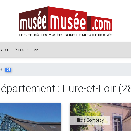
L'actualité des musées
8)
25
épartement : Eure-et-Loir (2
Illiers-Combray