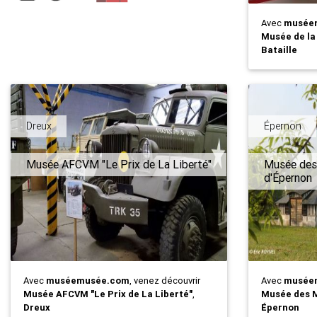
Avec
musée
Musée de la
Bataille
Dreux
Épernon
Musée AFCVM "Le Prix de La Liberté"
Musée des
d'Épernon
Avec
muséemusée.com
, venez découvrir
Avec
musée
Musée AFCVM "Le Prix de La Liberté"
,
Musée des M
Dreux
Épernon