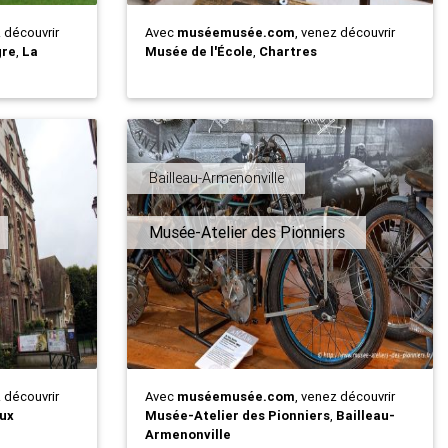
z découvrir
Avec
muséemusée.com
, venez découvrir
gre
,
La
Musée de l'École
,
Chartres
Bailleau-Armenonville
Musée-Atelier des Pionniers
z découvrir
Avec
muséemusée.com
, venez découvrir
ux
Musée-Atelier des Pionniers
,
Bailleau-
Armenonville