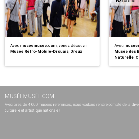
Naturelle
Avec
muséemusée.com
, venez découvrir
Avec
musée
Musée Rétro-Mobile-Drouais
,
Dreux
Musée des B
Naturelle
,
C
MUSÉEMUSÉE.COM
Avec près de 4 000 musées référencés, nous voulons rendre compte de la diversi
culturelle et artistique nationale !