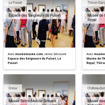
Le Puiset
Thiron-Gard
Espace des Seigneurs du Puiset
Musée de l'
Royal
Avec
muséemusée.com
, venez découvrir
Avec
musée
Espace des Seigneurs du Puiset
,
Le
Musée de l'A
Puiset
Royal
,
Thiro
Dreux
Châteaudu
Musée Rétro-Mobile-Drouais
Musée des 