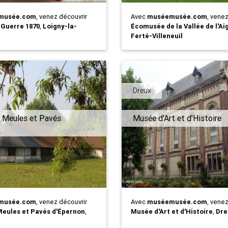
musée.com
, venez découvrir
Avec
muséemusée.com
, vene
 Guerre 1870
,
Loigny-la-
Écomusée de la Vallée de l'Ai
Ferté-Villeneuil
Dreux
 Meules et Pavés
Musée d'Art et d'Histoire
musée.com
, venez découvrir
Avec
muséemusée.com
, vene
eules et Pavés d'Épernon
,
Musée d'Art et d'Histoire
,
Dre