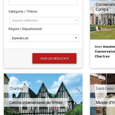
Conservatoi
Compa
Catégorie / Thème
Aucune sélection
Région / Département
Eure-et-Loir
Avec
musée
Conservatoi
Chartres
VOIR LES RÉSULTATS
Chartres
Saint-Denis
Centre International du Vitrail
Musée d'Hi