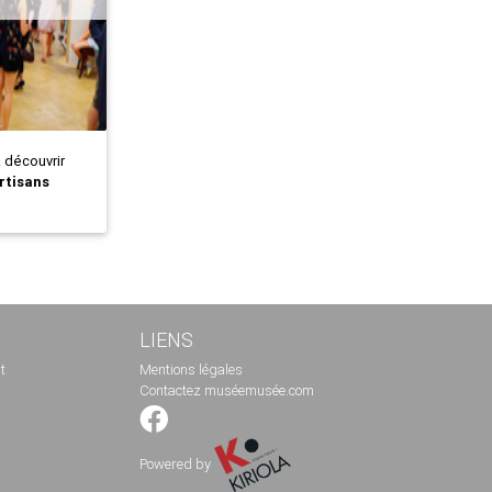
z découvrir
rtisans
LIENS
t
Mentions légales
Contactez muséemusée.com
Powered by