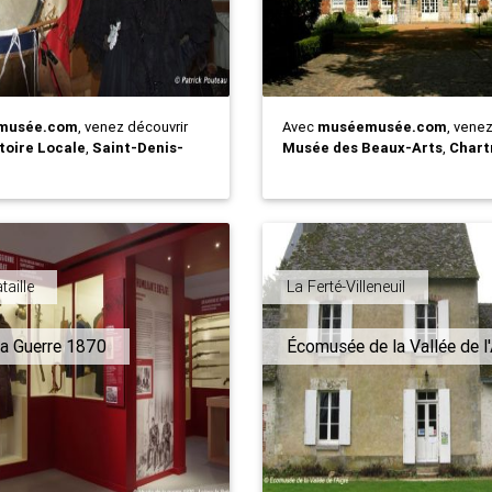
musée.com
, venez découvrir
Avec
muséemusée.com
, vene
toire Locale
,
Saint-Denis-
Musée des Beaux-Arts
,
Chart
taille
La Ferté-Villeneuil
a Guerre 1870
Écomusée de la Vallée de l'