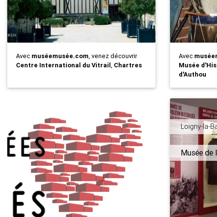
Avec
muséemusée.com
, venez découvrir
Avec
musée
Centre International du Vitrail
,
Chartres
Musée d'His
d'Authou
Loigny-la-Ba
Musée de l