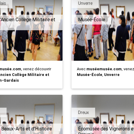
ais
Unverre
Ancien Collège Militaire et
Musée-École
musée.com
, venez découvrir
Avec
muséemusée.com
, vene
ncien Collège Militaire et
Musée-École
,
Unverre
n-Gardais
n
Dreux
Beaux-Arts et d'Histoire
Écomusée des Vignerons et