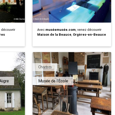
z découvrir
Avec
muséemusée.com
, venez découvrir
res
Maison de la Beauce
,
Orgères-en-Beauce
Chartres
Aigre
Musée de l'École