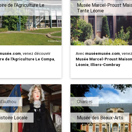
re de l'Agriculture Le
Musée Marcel-Proust Mai
Tante Léonie
musée.com
, venez découvrir
Avec
muséemusée.com
, vene
re de l'Agriculture Le Compa
,
Musée Marcel-Proust Maison
Léonie
,
Illiers-Combray
-d'Authou
Chartres
stoire Locale
Musée des Beaux-Arts