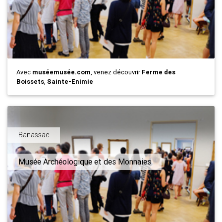
Avec
muséemusée.com
, venez découvrir
Ferme des
Boissets
,
Sainte-Enimie
Banassac
Musée Archéologique et des Monnaies