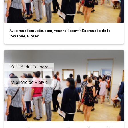
Avec
muséemusée.com
, venez découvrir
Écomusée de la
Cévenne
,
Florac
Saint-André-Capcèze
Miellerie de Vielvic