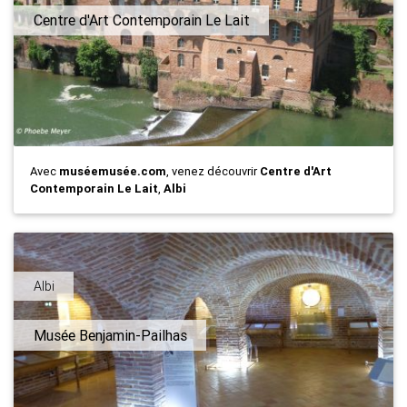
Centre d'Art Contemporain Le Lait
Avec
muséemusée.com
, venez découvrir
Centre d'Art
Contemporain Le Lait
,
Albi
Albi
Musée Benjamin-Pailhas