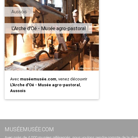
Aussois
L'Arche d'Oé - Musée agro-pastoral
Avec
muséemusée.com
, venez découvrir
L'Arche d'Oé - Musée agro-pastoral
,
Aussois
MUSÉEMUSÉE.COM
Avec près de 4 000 musées référencés, nous voulons rendre compte de la diversi