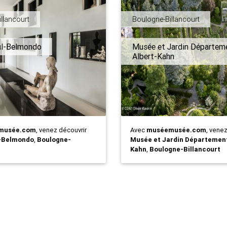
llancourt
Boulogne-Billancourt
l-Belmondo
Musée et Jardin Départem
Albert-Kahn
musée.com
, venez découvrir
Avec
muséemusée.com
, vene
-Belmondo
,
Boulogne-
Musée et Jardin Département
Kahn
,
Boulogne-Billancourt