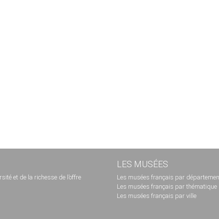
LES MUSÉES
té et de la richesse de l’offre
Les musées français par départemen
Les musées français par thématique
Les musées français par ville