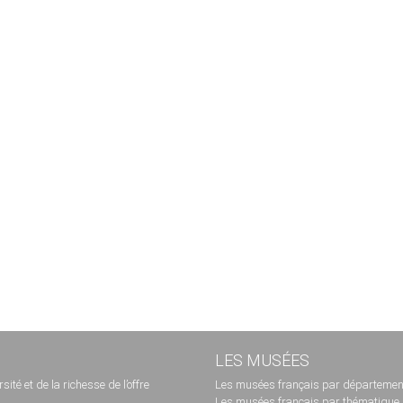
LES MUSÉES
té et de la richesse de l’offre
Les musées français par départemen
Les musées français par thématique