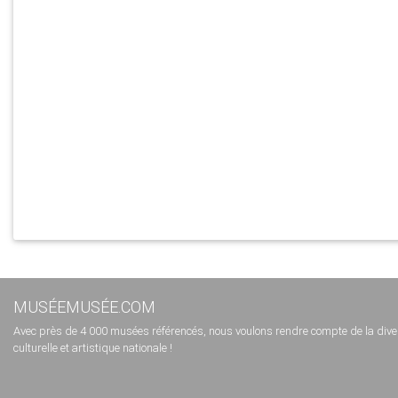
MUSÉEMUSÉE.COM
Avec près de 4 000 musées référencés, nous voulons rendre compte de la diversi
culturelle et artistique nationale !