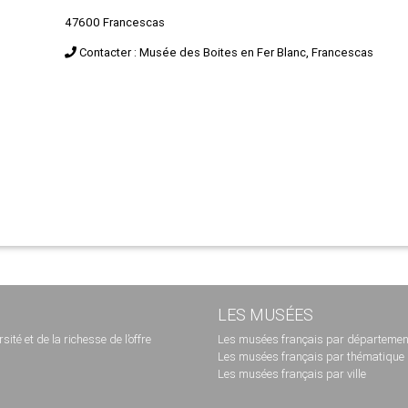
47600 Francescas
Contacter : Musée des Boites en Fer Blanc, Francescas
LES MUSÉES
té et de la richesse de l’offre
Les musées français par départemen
Les musées français par thématique
Les musées français par ville