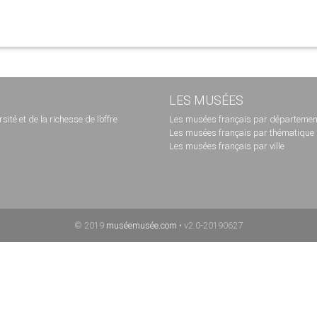
LES MUSÉES
té et de la richesse de l’offre
Les musées français par départemen
Les musées français par thématique
Les musées français par ville
© 2019
muséemusée.com
• v2.0-20190627