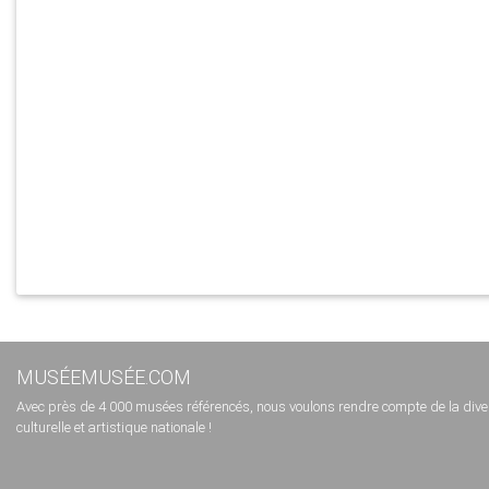
MUSÉEMUSÉE.COM
Avec près de 4 000 musées référencés, nous voulons rendre compte de la diversi
culturelle et artistique nationale !