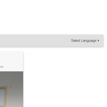
Select Language
▼
ue)