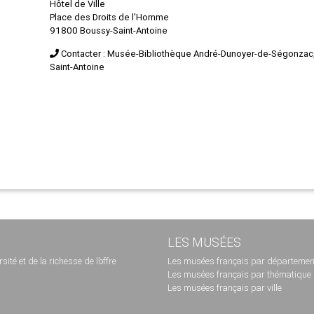
Hôtel de Ville
Place des Droits de l'Homme
91800 Boussy-Saint-Antoine
Contacter : Musée-Bibliothèque André-Dunoyer-de-Ségonzac
Saint-Antoine
LES MUSÉES
té et de la richesse de l’offre
Les musées français par départemen
Les musées français par thématique
Les musées français par ville