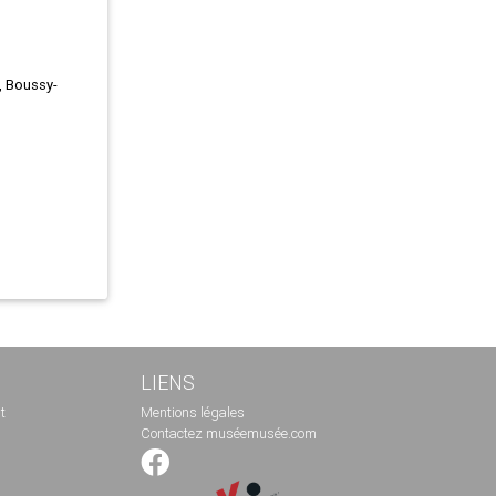
, Boussy-
LIENS
t
Mentions légales
Contactez muséemusée.com