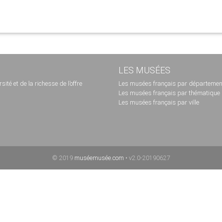
LES MUSÉES
té et de la richesse de l’offre
Les musées français par départemen
Les musées français par thématique
Les musées français par ville
© 2019
muséemusée.com
• v2.0-20190627