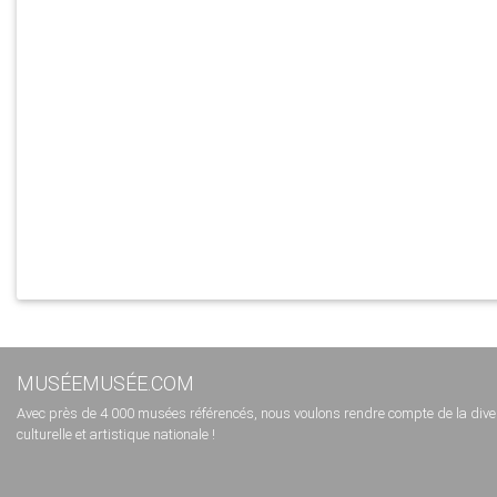
MUSÉEMUSÉE.COM
Avec près de 4 000 musées référencés, nous voulons rendre compte de la diversi
culturelle et artistique nationale !