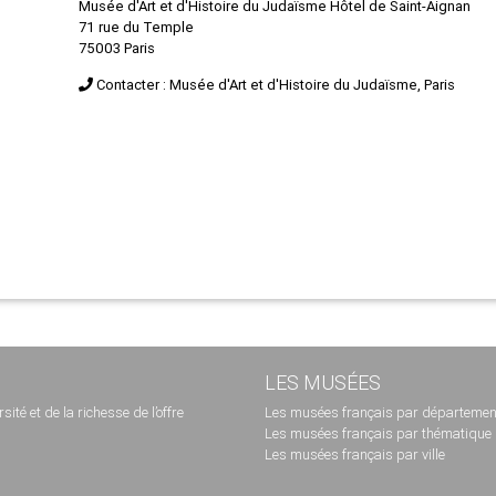
Musée d'Art et d'Histoire du Judaïsme Hôtel de Saint-Aignan
71 rue du Temple
75003 Paris
Contacter : Musée d'Art et d'Histoire du Judaïsme, Paris
LES MUSÉES
té et de la richesse de l’offre
Les musées français par départemen
Les musées français par thématique
Les musées français par ville