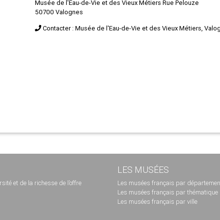
Musée de l'Eau-de-Vie et des Vieux Métiers Rue Pelouze
50700 Valognes
Contacter : Musée de l'Eau-de-Vie et des Vieux Métiers, Valo
LES MUSÉES
té et de la richesse de l’offre
Les musées français par départemen
Les musées français par thématique
Les musées français par ville