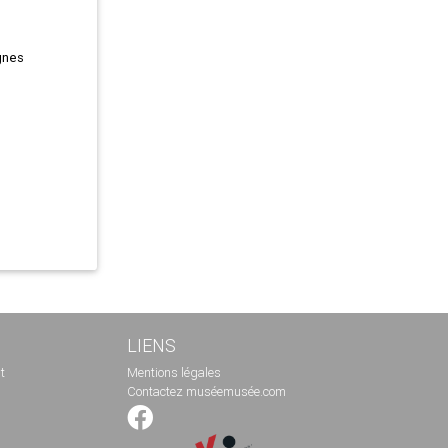
gnes
LIENS
t
Mentions légales
Contactez muséemusée.com