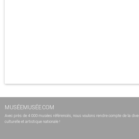
MUSÉEMUSÉE.COM
Avec près de 4 000 musées référencés, nous voulons rendre compte de la diversi
culturelle et artistique nationale !