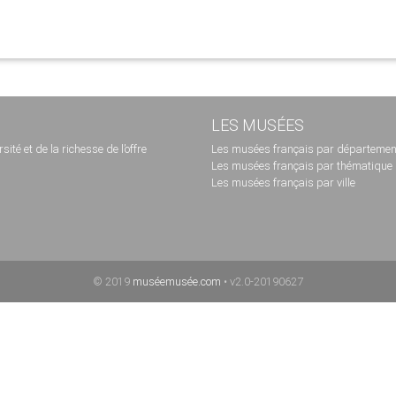
LES MUSÉES
té et de la richesse de l’offre
Les musées français par départemen
Les musées français par thématique
Les musées français par ville
© 2019
muséemusée.com
• v2.0-20190627