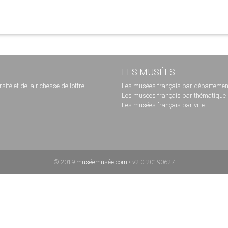
LES MUSÉES
té et de la richesse de l’offre
Les musées français par départemen
Les musées français par thématique
Les musées français par ville
© 2019
muséemusée.com
• v2.0-20190627