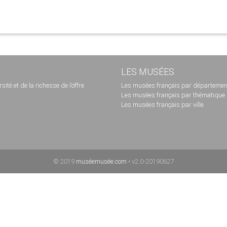
LES MUSÉES
té et de la richesse de l’offre
Les musées français par départemen
Les musées français par thématique
Les musées français par ville
© 2019
muséemusée.com
• v2.0-20190627