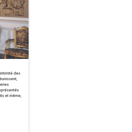
’intimité des
réunissent,
series
représentés.
aits et même,