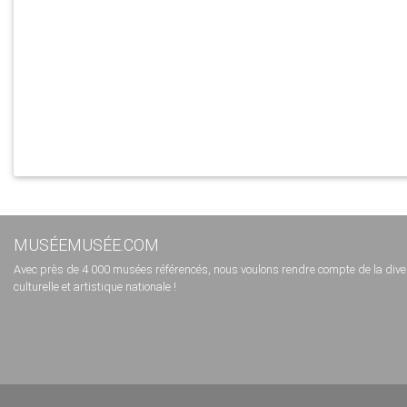
MUSÉEMUSÉE.COM
Avec près de 4 000 musées référencés, nous voulons rendre compte de la diversi
culturelle et artistique nationale !