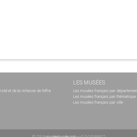
LES MUSÉES
té et de la richesse de l’offre
Les musées français par départemen
Les musées français par thématique
Les musées français par ville
© 2019
muséemusée.com
• v2.0-20190627