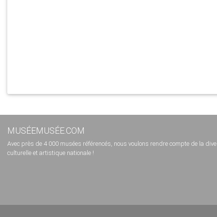
MUSÉEMUSÉE.COM
Avec près de 4 000 musées référencés, nous voulons rendre compte de la diversi
culturelle et artistique nationale !