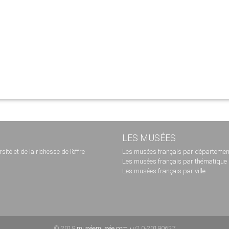
LES MUSÉES
té et de la richesse de l’offre
Les musées français par départemen
Les musées français par thématique
Les musées français par ville
© 2019
muséemusée.com
• v2.0-20190627