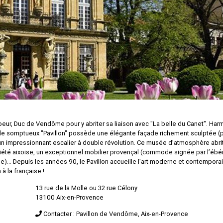
coeur, Duc de Vendôme pour y abriter sa liaison avec "La belle du Canet". Ha
 le somptueux "Pavillon" possède une élégante façade richement sculptée (
sur un impressionnant escalier à double révolution. Ce musée d’atmosphère abri
iété aixoise, un exceptionnel mobilier provençal (commode signée par l’ébén
e)… Depuis les années 90, le Pavillon accueille l’art moderne et contemporai
à la française !
13 rue de la Molle ou 32 rue Célony
13100 Aix-en-Provence
Contacter : Pavillon de Vendôme, Aix-en-Provence