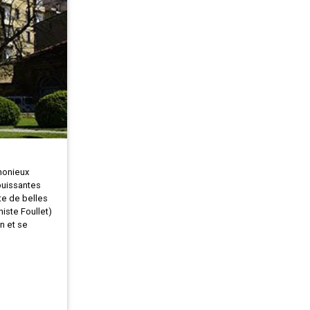
rmonieux
puissantes
te de belles
iste Foullet)
n et se