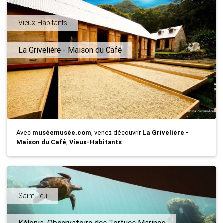
Vieux-Habitants
La Grivelière - Maison du Café
Avec
muséemusée.com
, venez découvrir
La Grivelière -
Maison du Café
,
Vieux-Habitants
Saint-Leu
Kélonia, Observatoire des Tortues Marines