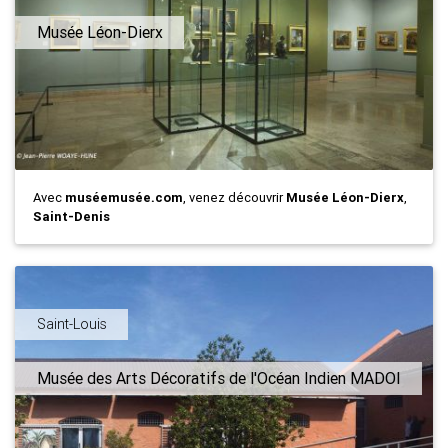
Musée Léon-Dierx
Avec
muséemusée.com
, venez découvrir
Musée Léon-Dierx
,
Saint-Denis
Saint-Louis
Musée des Arts Décoratifs de l'Océan Indien MADOI