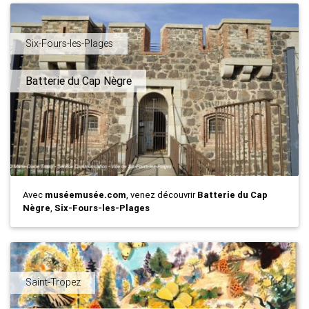
Six-Fours-les-Plages
Batterie du Cap Nègre
Avec
muséemusée.com
, venez découvrir
Batterie du Cap
Nègre
,
Six-Fours-les-Plages
Saint-Tropez