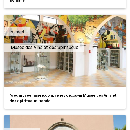
Seillans
Bandol
Musée des Vins et des Spiritueux
Avec
muséemusée.com
, venez découvrir
Musée des Vins et
des Spiritueux
,
Bandol