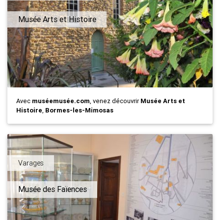
Musée Arts et Histoire
Avec
muséemusée.com
, venez découvrir
Musée Arts et
Histoire
,
Bormes-les-Mimosas
Varages
Musée des Faïences