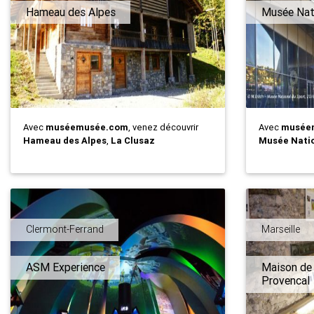
Hameau des Alpes
Musée Nat
Avec
muséemusée.com
, venez découvrir
Avec
musée
Hameau des Alpes
,
La Clusaz
Musée Natio
Clermont-Ferrand
Marseille
ASM Experience
Maison de 
Provencal