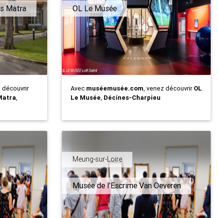
s Matra
OL Le Musée
z découvrir
Avec
muséemusée.com
, venez découvrir
OL
Matra
,
Le Musée
,
Décines-Charpieu
Meung-sur-Loire
Musée de l'Escrime Van Oeveren