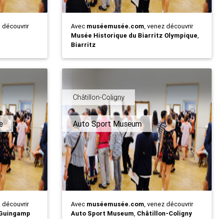
z découvrir
Avec
muséemusée.com
, venez découvrir
Musée Historique du Biarritz Olympique
,
Biarritz
Châtillon-Coligny
e
Auto Sport Museum
z découvrir
Avec
muséemusée.com
, venez découvrir
Guingamp
Auto Sport Museum
,
Châtillon-Coligny