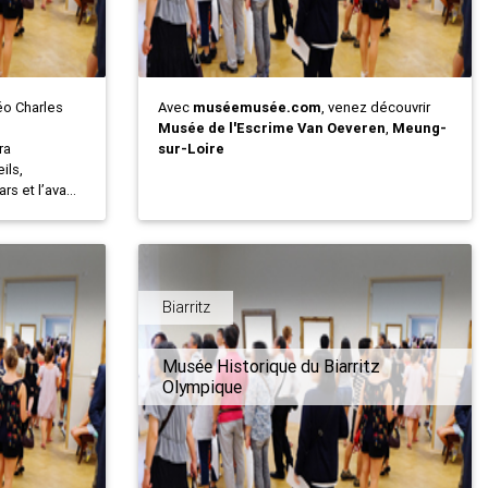
o Charles
Avec
muséemusée.com
, venez découvrir
Musée de l'Escrime Van Oeveren
,
Meung-
ra
sur-Loire
ils,
s et l’ava...
Biarritz
Musée Historique du Biarritz
Olympique