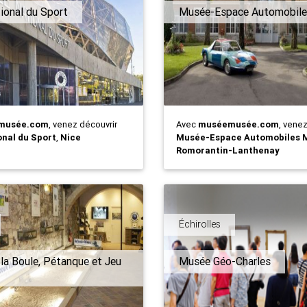
ional du Sport
Musée-Espace Automobile
musée.com
, venez découvrir
Avec
muséemusée.com
, vene
nal du Sport
,
Nice
Musée-Espace Automobiles 
Romorantin-Lanthenay
Échirolles
la Boule, Pétanque et Jeu
Musée Géo-Charles