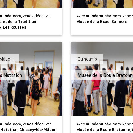
musée.com
, venez découvrir
Avec
muséemusée.com
, vene
 et de la Tradition
Musée de la Boxe
,
Sannois
e
,
Les Rousses
s-Mâcon
Guingamp
a Natation
Musée de la Boule Bretonn
musée.com
, venez découvrir
Avec
muséemusée.com
, vene
 Natation
,
Chissey-lès-Mâcon
Musée de la Boule Bretonne
,