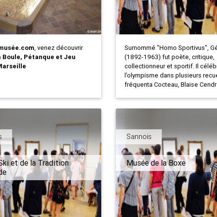
musée.com
, venez découvrir
Surnommé "Homo Sportivus", Gé
a Boule, Pétanque et Jeu
(1892-1963) fut poète, critique,
arseille
collectionneur et sportif. Il céléb
l’olympisme dans plusieurs recue
fréquenta Cocteau, Blaise Cendrar
s
Sannois
ki et de la Tradition
Musée de la Boxe
de