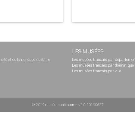
LES MUSÉES
té et de la richesse de l’offre
Les musées français par départemen
Les musées français par thématique
Les musées français par ville
© 2019
muséemusée.com
• v2.0-20190627