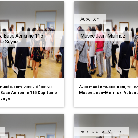
Aubenton
a Base Aérienne 115
Musée Jean-Mermoz
de Seyne
musée.com
, venez découvrir
Avec
muséemusée.com
, vene
 Base Aérienne 115 Capitaine
Musée Jean-Mermoz
,
Auben
range
Bellegarde-en-Marche