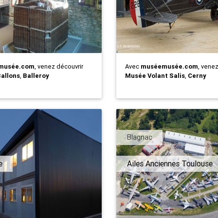
musée.com
, venez découvrir
Avec
muséemusée.com
, vene
allons
,
Balleroy
Musée Volant Salis
,
Cerny
Blagnac
e
Ailes Anciennes Toulouse