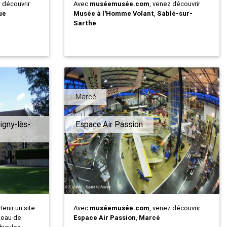
z découvrir
Avec
muséemusée.com
, venez découvrir
ue
Musée à l'Homme Volant
,
Sablé-sur-
Sarthe
Marcé
gny-lès-
Espace Air Passion
tenir un site
Avec
muséemusée.com
, venez découvrir
teau de
Espace Air Passion
,
Marcé