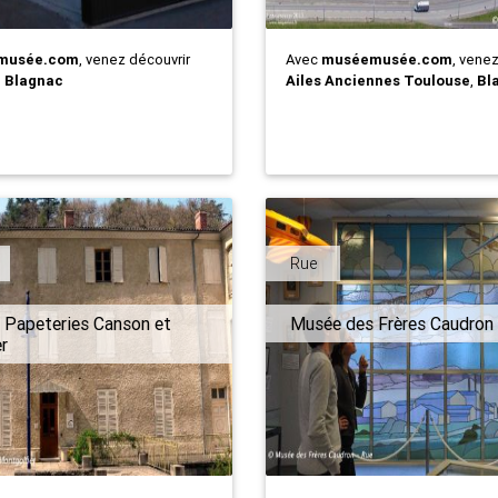
musée.com
, venez découvrir
Avec
muséemusée.com
, vene
,
Blagnac
Ailes Anciennes Toulouse
,
Bl
Rue
 Papeteries Canson et
Musée des Frères Caudron
r