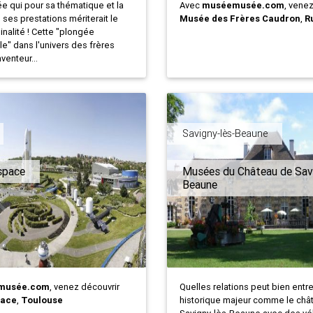
e qui pour sa thématique et la
Avec
muséemusée.com
, vene
 ses prestations mériterait le
Musée des Frères Caudron
,
R
ginalité ! Cette "plongée
e" dans l'univers des frères
venteur...
Savigny-lès-Beaune
Espace
Musées du Château de Savi
Beaune
musée.com
, venez découvrir
Quelles relations peut bien entre
pace
,
Toulouse
historique majeur comme le châ