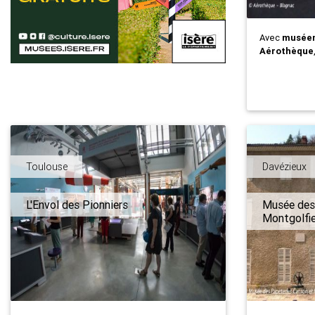
Avec
musée
Aérothèque
Toulouse
Davézieux
L'Envol des Pionniers
Musée des
Montgolfie