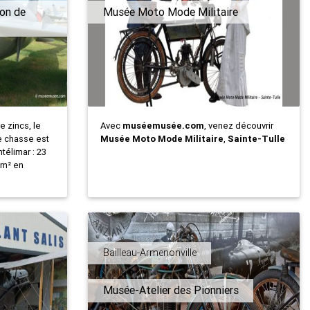
ion de
Musée Moto Mode Militaire
 zincs, le
Avec
muséemusée.com
, venez découvrir
e chasse est
Musée Moto Mode Militaire
,
Sainte-Tulle
élimar : 23
 m² en
Bailleau-Armenonville
Musée-Atelier des Pionniers