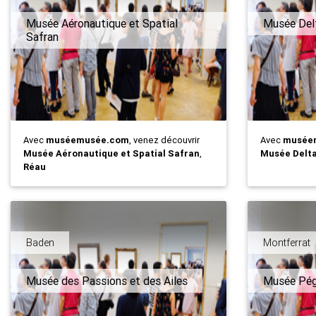
Musée Aéronautique et Spatial
Musée Del
Safran
Avec
muséemusée.com
, venez découvrir
Avec
musée
Musée Aéronautique et Spatial Safran
,
Musée Delt
Réau
Baden
Montferrat
Musée des Passions et des Ailes
Musée Pé