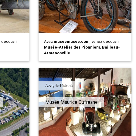
z découvrir
Avec
muséemusée.com
, venez découvrir
Musée-Atelier des Pionniers
,
Bailleau-
Armenonville
Azay-le-Rideau
Musée Maurice Dufresne