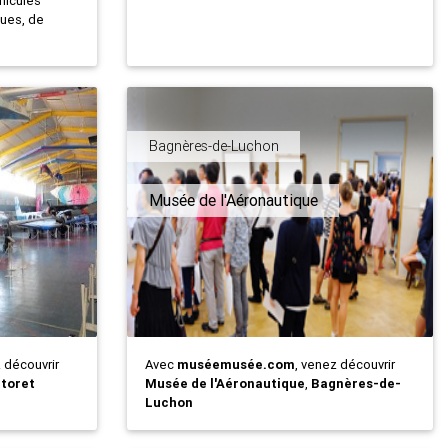
hicules
oues, de
Bagnères-de-Luchon
Musée de l'Aéronautique
z découvrir
Avec
muséemusée.com
, venez découvrir
ctoret
Musée de l'Aéronautique
,
Bagnères-de-
Luchon