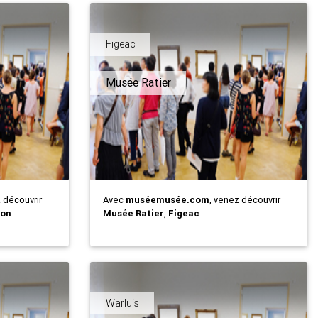
Figeac
Musée Ratier
z découvrir
Avec
muséemusée.com
, venez découvrir
ton
Musée Ratier
,
Figeac
Warluis