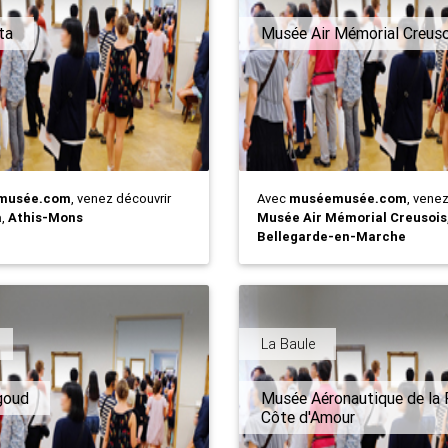
ta
Musée Air Mémorial Creuso
musée.com
, venez découvrir
Avec
muséemusée.com
, vene
a
,
Athis-Mons
Musée Air Mémorial Creusois
Bellegarde-en-Marche
La Baule
goud
Musée Aéronautique de la P
Côte d'Amour