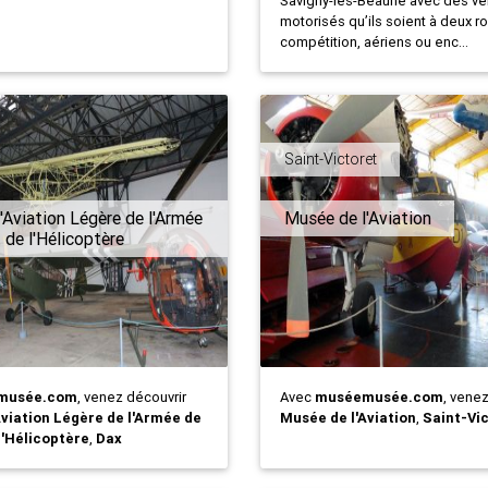
Savigny-lès-Beaune avec des vé
motorisés qu’ils soient à deux r
compétition, aériens ou enc...
Saint-Victoret
'Aviation Légère de l'Armée
Musée de l'Aviation
 de l'Hélicoptère
musée.com
, venez découvrir
Avec
muséemusée.com
, vene
Aviation Légère de l'Armée de
Musée de l'Aviation
,
Saint-Vi
l'Hélicoptère
,
Dax