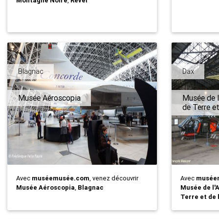
Montagne Noire
,
Revel
Blagnac
Dax
Musée Aéroscopia
Musée de l
de Terre et
Avec
muséemusée.com
, venez découvrir
Avec
musée
Musée Aéroscopia
,
Blagnac
Musée de l'
Terre et de 