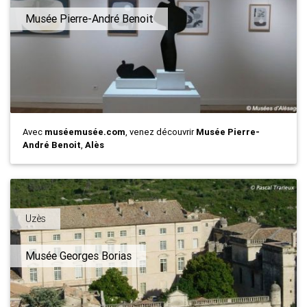
Musée Pierre-André Benoit
Avec
muséemusée.com
, venez découvrir
Musée Pierre-
André Benoit
,
Alès
Uzès
Musée Georges Borias