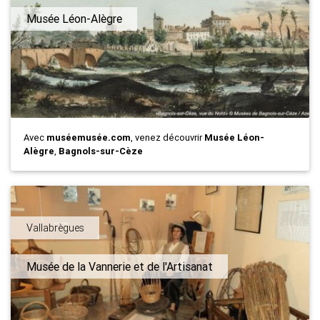
Musée Léon-Alègre
Avec
muséemusée.com
, venez découvrir
Musée Léon-
Alègre
,
Bagnols-sur-Cèze
Vallabrègues
Musée de la Vannerie et de l'Artisanat