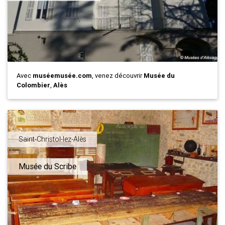
Avec
muséemusée.com
, venez découvrir
Musée du
Colombier
,
Alès
Saint-Christol-lez-Alès
Musée du Scribe