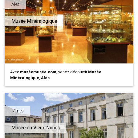
Alès
Musée Minéralogique
Avec
muséemusée.com
, venez découvrir
Musée
Minéralogique
,
Alès
Nîmes
Musée du Vieux Nîmes