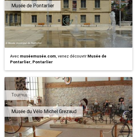
Musée de Pontarlier
Avec
muséemusée.com
, venez découvrir
Musée de
Pontarlier
,
Pontarlier
Tournus
Musée du Vélo Michel Grezaud