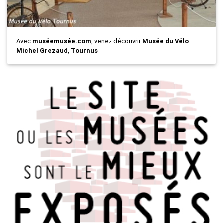
Avec
muséemusée.com
, venez découvrir
Musée du Vélo
Michel Grezaud
,
Tournus