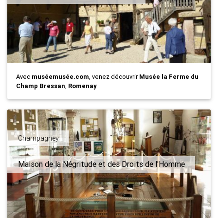
Avec
muséemusée.com
, venez découvrir
Musée la Ferme du
Champ Bressan
,
Romenay
Champagney
Maison de la Négritude et des Droits de l'Homme