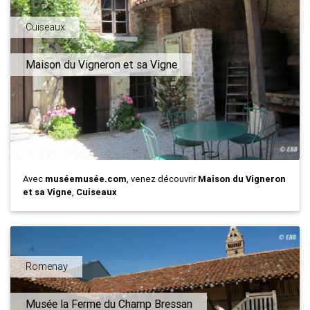
Cuiseaux
Maison du Vigneron et sa Vigne
Avec
muséemusée.com
, venez découvrir
Maison du Vigneron
et sa Vigne
,
Cuiseaux
Romenay
Musée la Ferme du Champ Bressan