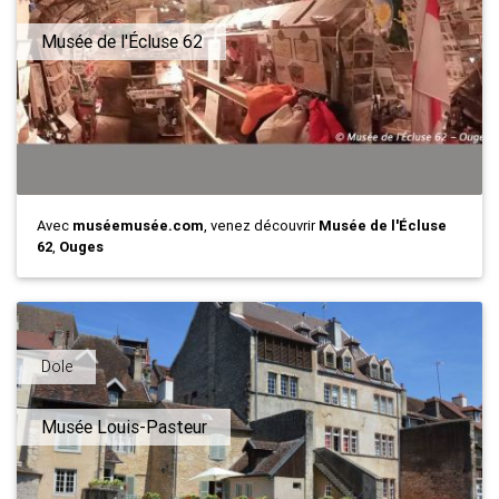
Musée de l'Écluse 62
Avec
muséemusée.com
, venez découvrir
Musée de l'Écluse
62
,
Ouges
Dole
Musée Louis-Pasteur