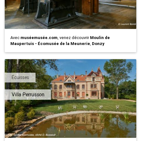
Avec
muséemusée.com
, venez découvrir
Moulin de
Maupertuis - Écomusée de la Meunerie
,
Donzy
Écuisses
Villa Perrusson