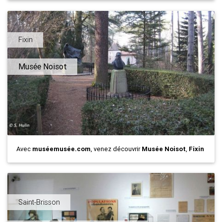
Fixin
Musée Noisot
Avec
muséemusée.com
, venez découvrir
Musée Noisot
,
Fixin
Saint-Brisson