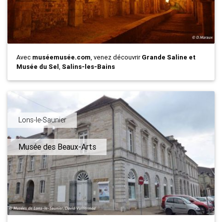
Avec
muséemusée.com
, venez découvrir
Grande Saline et
Musée du Sel
,
Salins-les-Bains
Lons-le-Saunier
Musée des Beaux-Arts