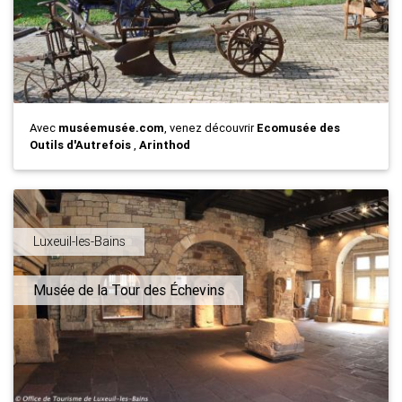
Avec
muséemusée.com
, venez découvrir
Ecomusée des
Outils d'Autrefois
,
Arinthod
Luxeuil-les-Bains
Musée de la Tour des Échevins