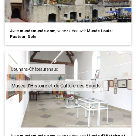
Avec
muséemusée.com
, venez découvrir
Musée Louis-
Pasteur
,
Dole
Louhans-Châteaurenaud
Musée d'Histoire et de Culture des Sourds
Avec
muséemusée.com
, venez découvrir
Musée d'Histoire et