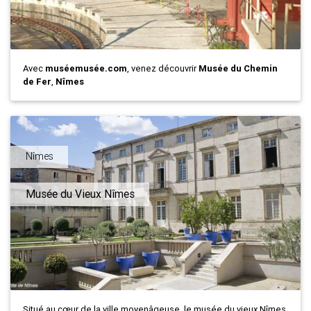
Avec
muséemusée.com
, venez découvrir
Musée du Chemin
de Fer
,
Nîmes
Nîmes
Musée du Vieux Nîmes
Situé au cœur de la ville moyenâgeuse, le musée du vieux Nîmes