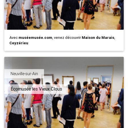
Avec
muséemusée.com
, venez découvrir
Maison du Marais
,
Ceyzérieu
Neuville-sur-Ain
Écomusée les Vieux Clous