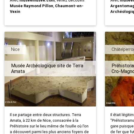
Avec
muséemusée.com
, venez découvrir
Avec
musée
Musée Raymond Pillon
,
Chaumont-en-
Argentomag
Vexin
Archéologi
Nice
Châtelperro
Musée Archéologique site de Terra
Préhistora
Amata
Cro-Magn
Il se partage entre deux structures. Terra
Il était légit
Amata, à 22 km de Nice, consacrée à la
"Préhistoram
Préhistoire sur le lieu même de fouille où l’on
gare puisque 
a découvert parmi les plus anciens foyers de
de fer que fu