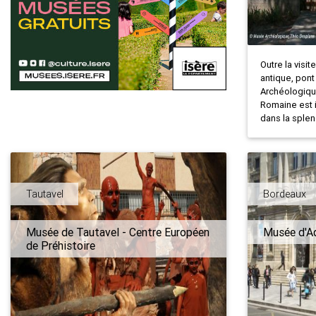
Outre la visi
antique, pon
Archéologiqu
Romaine est 
dans la splen
Tautavel
Bordeaux
Musée de Tautavel - Centre Européen
Musée d'Aq
de Préhistoire