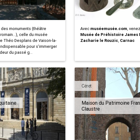
te des monuments (théâtre
Avec
muséemusée.com
, vene
t romain…), celle du musée
Musée de Préhistoire James M
e Théo Desplans de Vaison-la-
Zacharie le Rouzic
,
Carnac
indispensable pour s’immerger
deur du passé g...
Céret
uitaine
Maison du Patrimoine Fran
Claustre