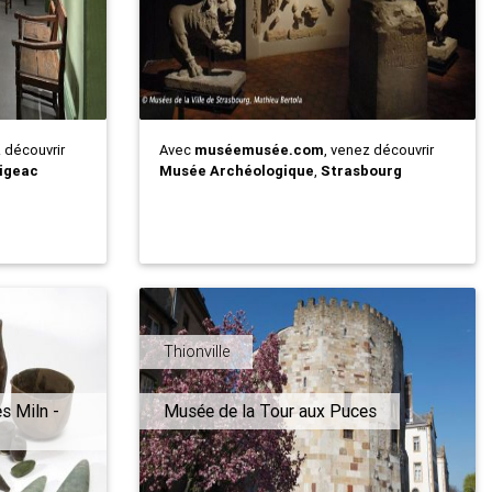
z découvrir
Avec
muséemusée.com
, venez découvrir
igeac
Musée Archéologique
,
Strasbourg
Thionville
s Miln -
Musée de la Tour aux Puces