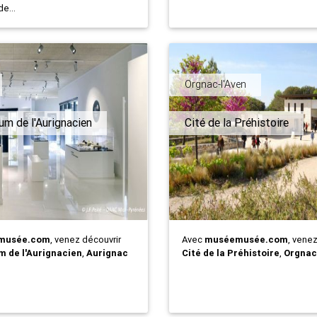
de...
Orgnac-l'Aven
m de l'Aurignacien
Cité de la Préhistoire
musée.com
, venez découvrir
Avec
muséemusée.com
, vene
 de l'Aurignacien
,
Aurignac
Cité de la Préhistoire
,
Orgnac