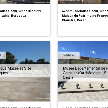
musée.com
, venez découvrir
Avec
muséemusée.com
, vene
itaine
,
Bordeaux
Maison du Patrimoine Franço
Claustre
,
Céret
l
Sartène
gus Musée et Site
Musée Départemental de P
iques
Corse et d'Archéologie - Si
Cauria