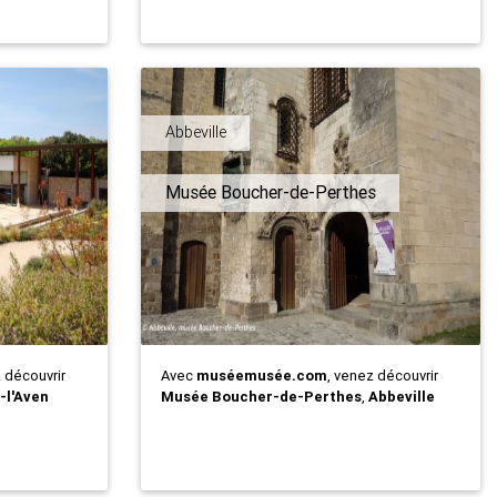
Abbeville
Musée Boucher-de-Perthes
z découvrir
Avec
muséemusée.com
, venez découvrir
-l'Aven
Musée Boucher-de-Perthes
,
Abbeville