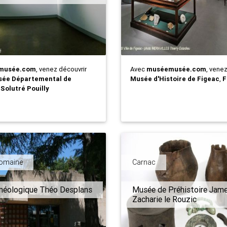
musée.com
, venez découvrir
Avec
muséemusée.com
, vene
sée Départemental de
Musée d'Histoire de Figeac
,
F
,
Solutré Pouilly
Romaine
Carnac
héologique Théo Desplans
Musée de Préhistoire Jame
Zacharie le Rouzic