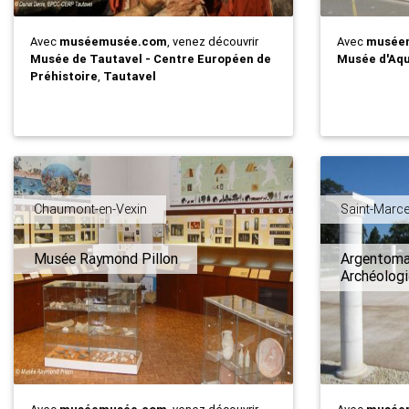
Avec
muséemusée.com
, venez découvrir
Avec
musée
Musée de Tautavel - Centre Européen de
Musée d'Aqu
Préhistoire
,
Tautavel
Chaumont-en-Vexin
Saint-Marce
Musée Raymond Pillon
Argentoma
Archéolog