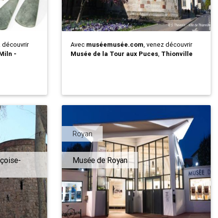
z découvrir
Avec
muséemusée.com
, venez découvrir
iln -
Musée de la Tour aux Puces
,
Thionville
Royan
çoise-
Musée de Royan