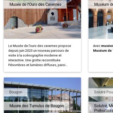
Musée de l'Ours des Cavernes
Muséum de
Le Musée de l’ours des cavernes propose
Avec
musée
depuis juin 2023 un nouveau parcours de
Muséum de 
visite à la scénographie moderne et
interactive. Une grotte reconstituée
Pénombres et lumières diffuses, paroi...
Bougon
Solutré Poui
Musée des Tumulus de Bougon
Solutré, M
Préhistoir