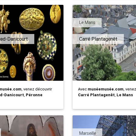
Le Mans
red-Danicourt
Carré Plantagenêt
musée.com
, venez découvrir
Avec
muséemusée.com
, vene
d-Danicourt
,
Péronne
Carré Plantagenêt
,
Le Mans
Marseille