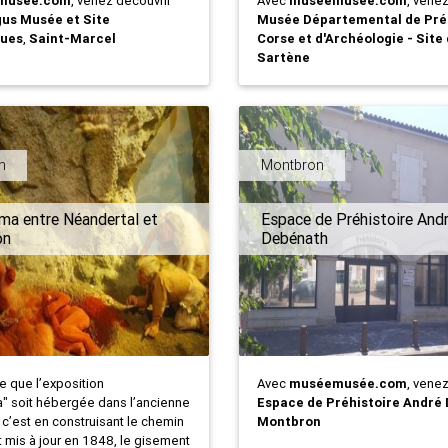
musée.com
, venez découvrir
Avec
muséemusée.com
, vene
us Musée et Site
Musée Départemental de Pré
ques
,
Saint-Marcel
Corse et d'Archéologie - Site
Sartène
n
Montbron
ma entre Néandertal et
Espace de Préhistoire And
on
Debénath
ime que l’exposition
Avec
muséemusée.com
, vene
a" soit hébergée dans l’ancienne
Espace de Préhistoire André
c’est en construisant le chemin
Montbron
t mis à jour en 1848, le gisement