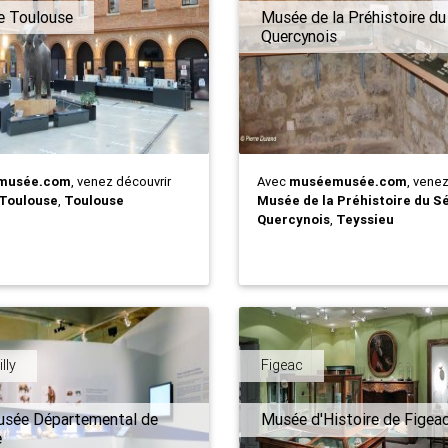
 Toulouse
Musée de la Préhistoire du
Quercynois
musée.com
, venez découvrir
Avec
muséemusée.com
, vene
Toulouse
,
Toulouse
Musée de la Préhistoire du S
Quercynois
,
Teyssieu
lly
Figeac
usée Départemental de
Musée d'Histoire de Figea
e