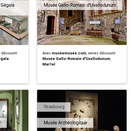
 Ségala
Musée Gallo-Romain d'Uxellodunum
z découvrir
Avec
muséemusée.com
, venez découvrir
égala
Musée Gallo-Romain d'Uxellodunum
,
Martel
Strasbourg
c
Musée Archéologique