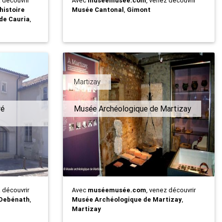
z découvrir
Avec
muséemusée.com
, venez découvrir
histoire
Musée Cantonal
,
Gimont
 de Cauria
,
Martizay
ré
Musée Archéologique de Martizay
z découvrir
Avec
muséemusée.com
, venez découvrir
 Debénath
,
Musée Archéologique de Martizay
,
Martizay