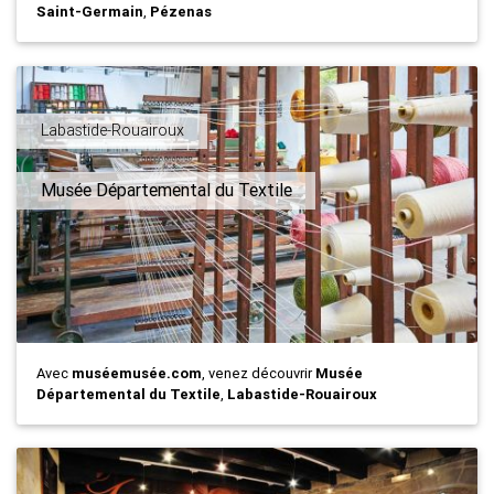
Saint-Germain
,
Pézenas
Labastide-Rouairoux
Musée Départemental du Textile
Avec
muséemusée.com
, venez découvrir
Musée
Départemental du Textile
,
Labastide-Rouairoux