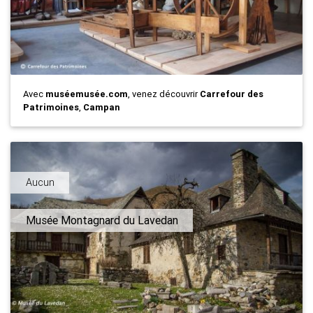
Avec
muséemusée.com
, venez découvrir
Carrefour des
Patrimoines
,
Campan
Aucun
Musée Montagnard du Lavedan