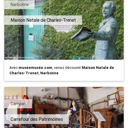
Narbonne
Maison Natale de Charles-Trenet
Avec
muséemusée.com
, venez découvrir
Maison Natale de
Charles-Trenet
,
Narbonne
Campan
Carrefour des Patrimoines