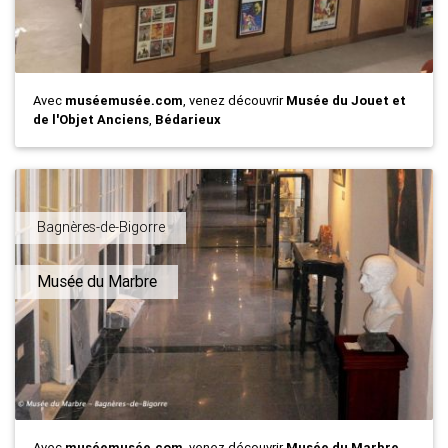
Avec
muséemusée.com
, venez découvrir
Musée du Jouet et
de l'Objet Anciens
,
Bédarieux
Bagnères-de-Bigorre
Musée du Marbre
Avec
muséemusée.com
, venez découvrir
Musée du Marbre
,