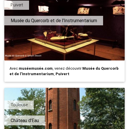
Puivert
Musée du Quercorb et de l’Instrumentarium
Avec
muséemusée.com
, venez découvrir
Musée du Quercorb
et de l’Instrumentarium
,
Puivert
Toulouse
Château d'Eau