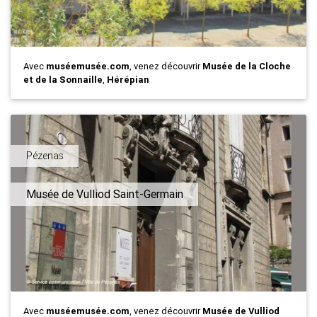
Avec
muséemusée.com
, venez découvrir
Musée de la Cloche
et de la Sonnaille
,
Hérépian
Pézenas
Musée de Vulliod Saint-Germain
Avec
muséemusée.com
, venez découvrir
Musée de Vulliod