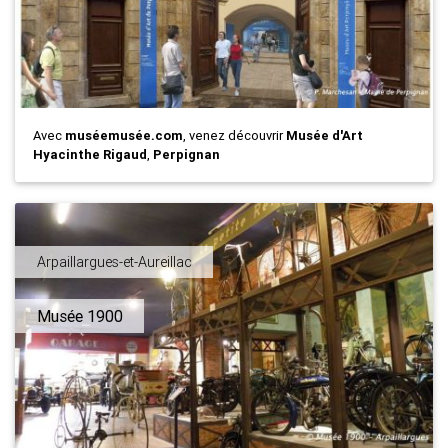
Avec
muséemusée.com
, venez découvrir
Musée d'Art
Hyacinthe Rigaud
,
Perpignan
Arpaillargues-et-Aureillac
Musée 1900